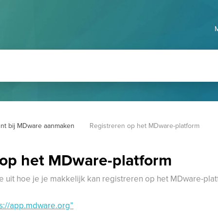
nt bij MDware aanmaken
Registreren op het MDware-platform
 op het MDware-platform
 je uit hoe je je makkelijk kan registreren op het MDware-pla
ps://app.mdware.org”