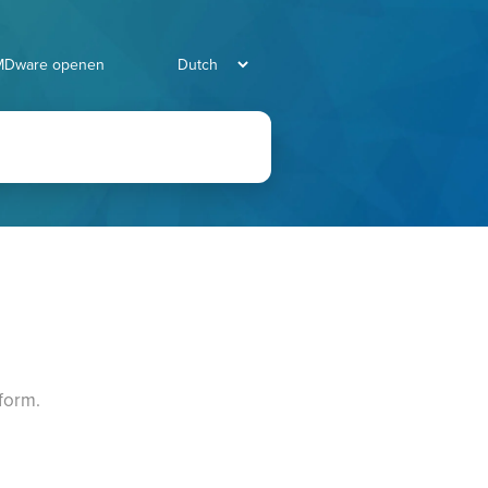
MDware openen
tform.