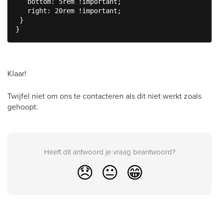
   bottom: 5rem !important;

   right: 20rem !important;

 }

}
Klaar!
Twijfel niet om ons te contacteren als dit niet werkt zoals
gehoopt.
Heeft dit antwoord je vraag beantwoord?
😞
😐
😁