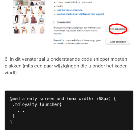
6. In dit venster zal u onderstaande code snippet moeten
plakken (mits een paar wijzigingen die u onder het kader
vindt):
@media only screen and (max-width: 768px) {

 .mdloyalty-launcher{

   ...

 }

}